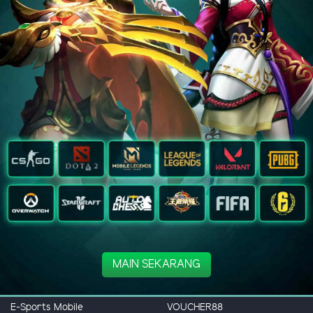
MAIN SEKARANG
E-Sports Mobile
VOUCHER88